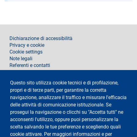
footer
Dichiarazione di accessibilità
Privacy e cookie
Cookie settings
Note legali
Referenti e contatti
Segui La Statale su
Questo sito utilizza cookie tecnici e di profilazione,
propri e di terze parti, per garantire la corretta
navigazione, analizzare il traffico e misurare l'efficacia
delle attività di comunicazione istituzionale. Se
prosegui la navigazione o clicchi su "Accetta tutti" ne
acconsenti l'utilizzo, oppure puoi personalizzare la
Testo
Università degli Studi di Milano
scelta salvando le tue preferenze e scegliendo quali
Via Festa del Perdono 7 - 20122 Milano
cookie attivare. Per maggiori informazioni e per
Tel.
+39 02 5032 5032