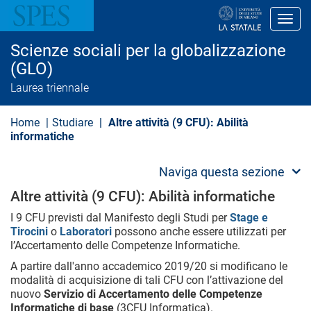
S
a
Toggl
l
t
Scienze sociali per la globalizzazione
a
a
(GLO)
l
Laurea triennale
c
o
n
Home
Studiare
Altre attività (9 CFU): Abilità
t
e
informatiche
n
u
t
Naviga questa sezione
o
p
Altre attività (9 CFU): Abilità informatiche
r
I 9 CFU previsti dal Manifesto degli Studi per
Stage e
i
n
Tirocini
o
Laboratori
possono anche essere utilizzati per
c
l’Accertamento delle Competenze Informatiche.
i
p
A partire dall'anno accademico 2019/20 si modificano le
a
modalità di acquisizione di tali CFU con l’attivazione del
l
nuovo
Servizio di Accertamento delle Competenze
e
Informatiche di base
(3CFU Informatica).