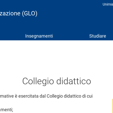
Unimi
Prof
izzazione (GLO)
Insegnamenti
Studiare
Collegio didattico
rmative è esercitata dal Collegio didattico di cui
amenti;