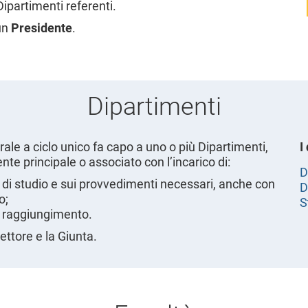
Dipartimenti referenti.
un
Presidente
.
Dipartimenti
rale a ciclo unico fa capo a uno o più Dipartimenti,
I
nte principale o associato con l’incarico di:
D
di studio e sui provvedimenti necessari, anche con
D
o;
S
 il raggiungimento.
rettore e la Giunta.