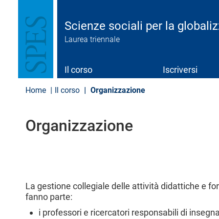
S
a
l
Scienze sociali per la global
t
Laurea triennale
a
a
l
c
Il corso
Iscriversi
o
n
Home
Il corso
Organizzazione
t
e
n
Organizzazione
u
t
o
p
r
i
n
La gestione collegiale delle attività didattiche e fo
c
fanno parte:
i
p
i professori e ricercatori responsabili di insegn
a