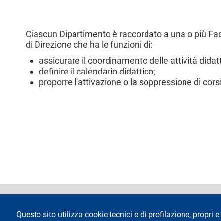
Ciascun Dipartimento è raccordato a una o più Faco
di Direzione che ha le funzioni di:
assicurare il coordinamento delle attività didat
definire il calendario didattico;
proporre l'attivazione o la soppressione di corsi
footer
Dichiarazione di 
Questo sito utilizza cookie tecnici e di profilazione, propri e 