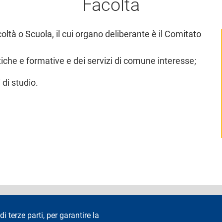
Facoltà
ltà o Scuola, il cui organo deliberante è il Comitato
tiche e formative e dei servizi di comune interesse;
 di studio.
accessibilità
Privacy e cookie
Cookie settings
Note legali
Re
di terze parti, per garantire la