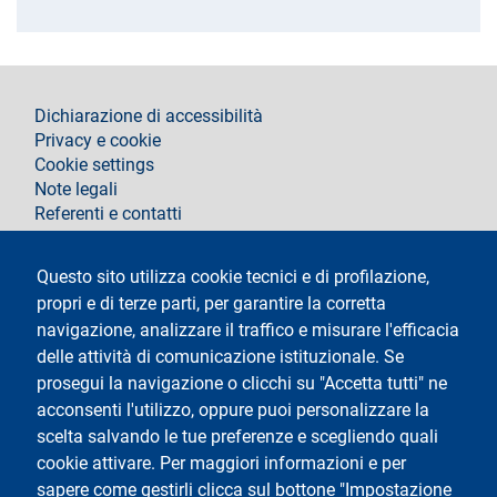
footer
Dichiarazione di accessibilità
Privacy e cookie
Cookie settings
Note legali
Referenti e contatti
Segui La Statale su
Questo sito utilizza cookie tecnici e di profilazione,
propri e di terze parti, per garantire la corretta
navigazione, analizzare il traffico e misurare l'efficacia
delle attività di comunicazione istituzionale. Se
prosegui la navigazione o clicchi su "Accetta tutti" ne
acconsenti l'utilizzo, oppure puoi personalizzare la
Testo
Università degli Studi di Milano
scelta salvando le tue preferenze e scegliendo quali
Via Festa del Perdono 7 - 20122 Milano
cookie attivare. Per maggiori informazioni e per
Tel.
+39 02 5032 5032
Posta elettronica certificata
sapere come gestirli clicca sul bottone "Impostazione