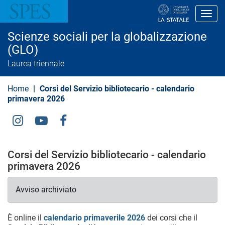
S
a
Toggl
l
t
Scienze sociali per la globalizzazione
a
a
(GLO)
l
Laurea triennale
c
o
n
Home
Corsi del Servizio bibliotecario - calendario
t
e
primavera 2026
n
u
t
Social
o
Menu
p
r
Corsi del Servizio bibliotecario - calendario
i
primavera 2026
n
c
i
Avviso archiviato
p
a
l
e
È online il
calendario primaverile 2026
dei corsi che il